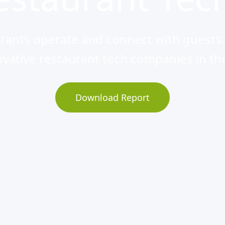
rants operate and connect with guests. 
vative restaurant tech companies in th
Download Report