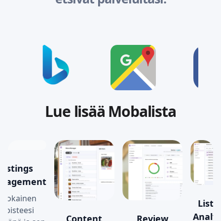
Lue lisää Mobalista
Listings
nagement
ä jokainen
Listi
mipisteesi
Analyt
Content
Review