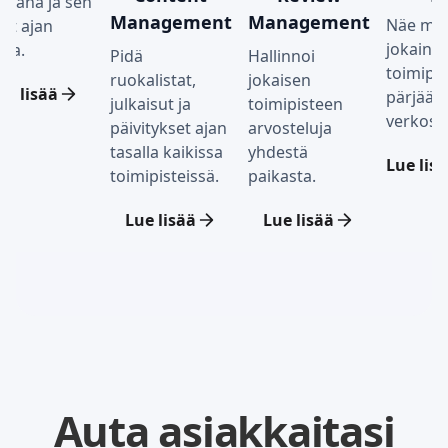
yvänä ja sen
Management
Management
Näe mit
dot ajan
jokaine
lla.
Pidä
Hallinnoi
toimipis
ruokalistat,
jokaisen
ue lisää
pärjää
julkaisut ja
toimipisteen
verkoss
päivitykset ajan
arvosteluja
tasalla kaikissa
yhdestä
Lue lis
toimipisteissä.
paikasta.
Lue lisää
Lue lisää
Auta asiakkaitasi